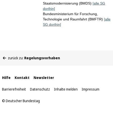
Staatsmodernisierung (BMDS)
[alle SG
dorthin]
Bundesministerium für Forschung,
Technologie und Raumfahrt (BMFTR)
[alle
SG dorthin]
Sie
zurück zu:
Regelungsvorhaben
befinden
sich
hier:
Interne
Hilfe
Kontakt
Newsletter
Links
Barrierefreiheit
Datenschutz
Inhalte melden
Impressum
© Deutscher Bundestag