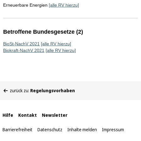
Erneuerbare Energien
[alle RV hierzu]
Betroffene Bundesgesetze (2)
BioSt-NachV 2021
[alle RV hierzu]
Biokraft-NachV 2021
[alle RV hierzu]
Sie
zurück zu:
Regelungsvorhaben
befinden
sich
hier:
Interne
Hilfe
Kontakt
Newsletter
Links
Barrierefreiheit
Datenschutz
Inhalte melden
Impressum