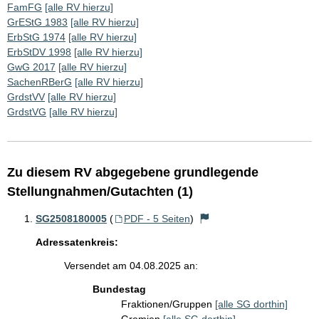
FamFG
[alle RV hierzu]
GrEStG 1983
[alle RV hierzu]
ErbStG 1974
[alle RV hierzu]
ErbStDV 1998
[alle RV hierzu]
GwG 2017
[alle RV hierzu]
SachenRBerG
[alle RV hierzu]
GrdstVV
[alle RV hierzu]
GrdstVG
[alle RV hierzu]
Zu diesem RV abgegebene grundlegende
Stellungnahmen/Gutachten (1)
SG2508180005
(
PDF - 5 Seiten
)
Adressatenkreis:
Versendet am 04.08.2025 an:
Bundestag
Fraktionen/Gruppen
[alle SG dorthin]