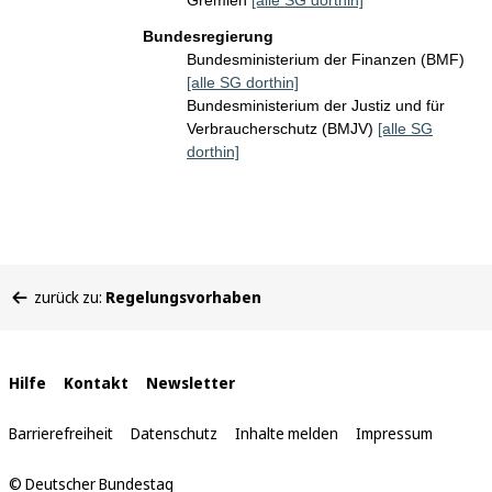
Gremien
[alle SG dorthin]
Bundesregierung
Bundesministerium der Finanzen (BMF)
[alle SG dorthin]
Bundesministerium der Justiz und für
Verbraucherschutz (BMJV)
[alle SG
dorthin]
Sie
zurück zu:
Regelungsvorhaben
befinden
sich
hier:
Interne
Hilfe
Kontakt
Newsletter
Links
Barrierefreiheit
Datenschutz
Inhalte melden
Impressum
© Deutscher Bundestag