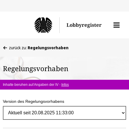
Direk
zum
Men
Lobbyregister
Inhal
öffne
Sie
zurück zu:
Regelungsvorhaben
befinden
sich
Regelungsvorhaben
hier:
Inhalte beruhen auf Angaben der IV -
Infos
Version des Regelungsvorhabens