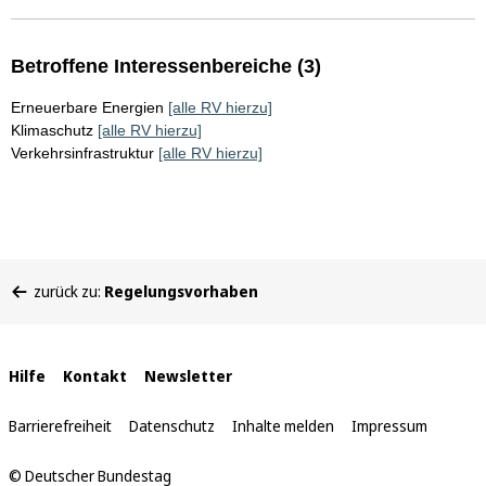
Betroffene Interessenbereiche (3)
Erneuerbare Energien
[alle RV hierzu]
Klimaschutz
[alle RV hierzu]
Verkehrsinfrastruktur
[alle RV hierzu]
Sie
zurück zu:
Regelungsvorhaben
befinden
sich
hier:
Interne
Hilfe
Kontakt
Newsletter
Links
Barrierefreiheit
Datenschutz
Inhalte melden
Impressum
© Deutscher Bundestag