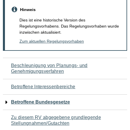
Hinweis
Dies ist eine historische Version des
Regelungsvorhabens. Das Regelungsvorhaben wurde
inzwischen aktualisiert.
Zum aktuellen Regelungsvorhaben
Navigation
Beschleunigung von Planungs- und
Genehmigungsverfahren
für
den
Betroffene Interessenbereiche
Seiteninhalt
Betroffene Bundesgesetze
Zu diesem RV abgegebene grundlegende
Stellungnahmen/Gutachten