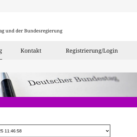
Direkt
zum
ag und der Bundesregierung
Inhalt
ausgewählt
g
Kontakt
Registrierung/Login