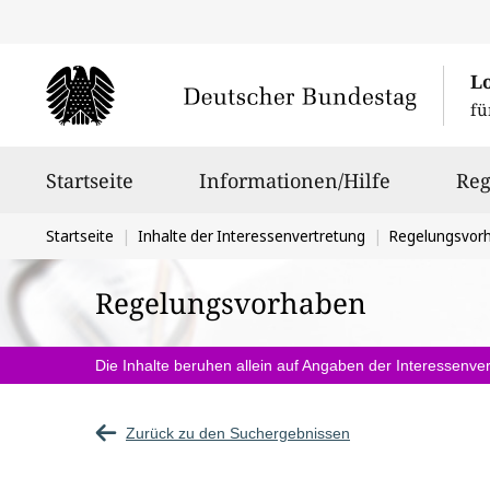
L
fü
Hauptnavigation
Startseite
Informationen/Hilfe
Reg
Sie
Startseite
Inhalte der Interessenvertretung
Regelungsvor
befinden
Regelungsvorhaben
sich
hier:
Die Inhalte beruhen allein auf Angaben der Interessenver
Zurück zu den Suchergebnissen