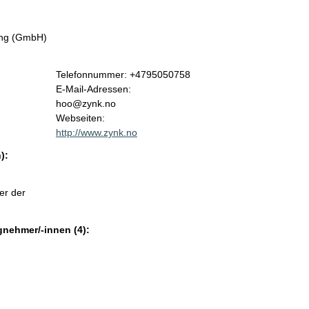
tung (GmbH)
Kontaktinformationen:
Telefonnummer: +4795050758
E-Mail-Adressen:
hoo@zynk.no
Webseiten:
http://www.zynk.no
):
er der
gnehmer/-innen (4):