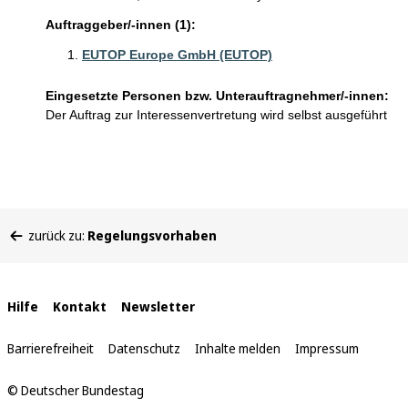
Auftraggeber/-innen (1):
EUTOP Europe GmbH (EUTOP)
Eingesetzte Personen bzw. Unterauftragnehmer/-innen:
Der Auftrag zur Interessenvertretung wird selbst ausgeführt
Sie
zurück zu:
Regelungsvorhaben
befinden
sich
hier:
Interne
Hilfe
Kontakt
Newsletter
Links
Barrierefreiheit
Datenschutz
Inhalte melden
Impressum
© Deutscher Bundestag