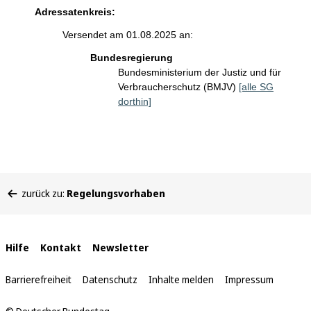
Adressatenkreis:
Versendet am 01.08.2025 an:
Bundesregierung
Bundesministerium der Justiz und für
Verbraucherschutz (BMJV)
[alle SG
dorthin]
Sie
zurück zu:
Regelungsvorhaben
befinden
sich
hier:
Interne
Hilfe
Kontakt
Newsletter
Links
Barrierefreiheit
Datenschutz
Inhalte melden
Impressum