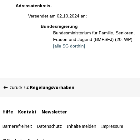
Adressatenkreis:
Versendet am 02.10.2024 an:
Bundesregierung
Bundesministerium für Familie, Senioren,
Frauen und Jugend (BMFSFJ) (20. WP)
[alle SG dorthin]
Sie
zurück zu:
Regelungsvorhaben
befinden
sich
hier:
Interne
Hilfe
Kontakt
Newsletter
Links
Barrierefreiheit
Datenschutz
Inhalte melden
Impressum