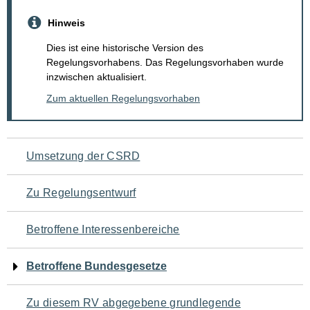
Hinweis
Dies ist eine historische Version des
Regelungsvorhabens. Das Regelungsvorhaben wurde
inzwischen aktualisiert.
Zum aktuellen Regelungsvorhaben
Navigation
Umsetzung der CSRD
für
Zu Regelungsentwurf
den
Betroffene Interessenbereiche
Seiteninhalt
Betroffene Bundesgesetze
Zu diesem RV abgegebene grundlegende