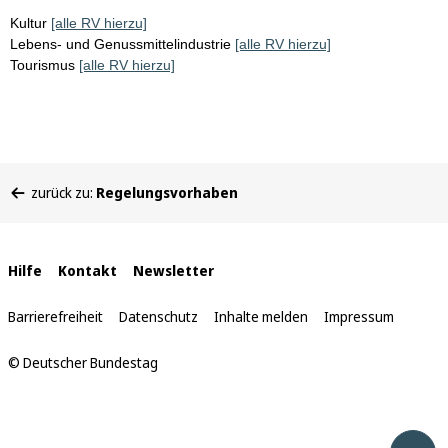
Kultur
[alle RV hierzu]
Lebens- und Genussmittelindustrie
[alle RV hierzu]
Tourismus
[alle RV hierzu]
Sie
zurück zu:
Regelungsvorhaben
befinden
sich
hier:
Interne
Hilfe
Kontakt
Newsletter
Links
Barrierefreiheit
Datenschutz
Inhalte melden
Impressum
© Deutscher Bundestag