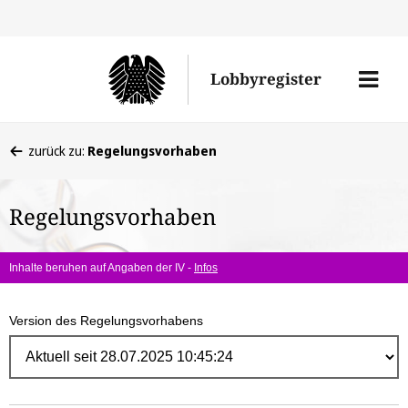
Direk
zum
Men
Lobbyregister
Inhal
öffne
Sie
zurück zu:
Regelungsvorhaben
befinden
sich
Regelungsvorhaben
hier:
Inhalte beruhen auf Angaben der IV -
Infos
Version des Regelungsvorhabens