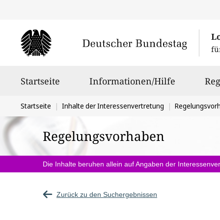
L
fü
Hauptnavigation
Startseite
Informationen/Hilfe
Reg
Sie
Startseite
Inhalte der Interessenvertretung
Regelungsvor
befinden
Regelungsvorhaben
sich
hier:
Die Inhalte beruhen allein auf Angaben der Interessenver
Zurück zu den Suchergebnissen