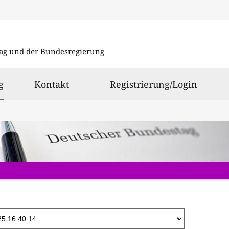
Direkt
zum
ag und der Bundesregierung
Inhalt
ausgewählt
g
Kontakt
Registrierung/Login