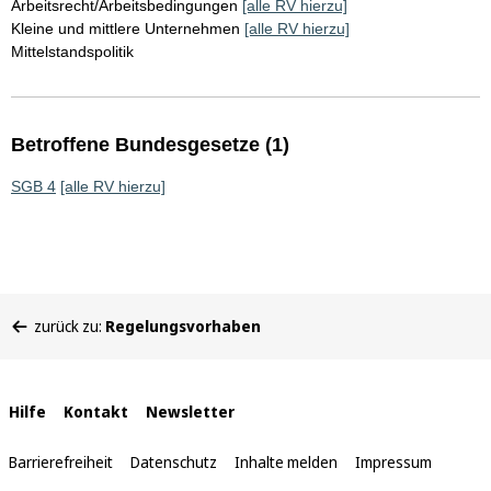
Arbeitsrecht/Arbeitsbedingungen
[alle RV hierzu]
Kleine und mittlere Unternehmen
[alle RV hierzu]
Mittelstandspolitik
Betroffene Bundesgesetze (1)
SGB 4
[alle RV hierzu]
Sie
zurück zu:
Regelungsvorhaben
befinden
sich
hier:
Interne
Hilfe
Kontakt
Newsletter
Links
Barrierefreiheit
Datenschutz
Inhalte melden
Impressum