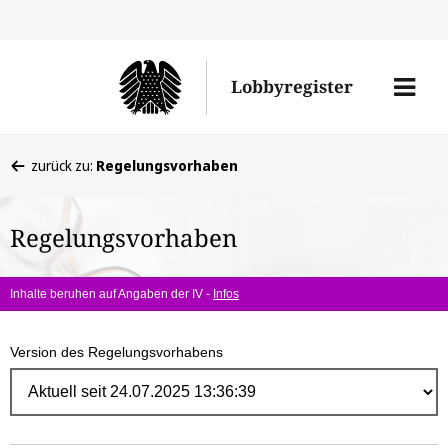
Direk
zum
Men
Lobbyregister
Inhal
öffne
Sie
zurück zu:
Regelungsvorhaben
befinden
sich
Regelungsvorhaben
hier:
Inhalte beruhen auf Angaben der IV -
Infos
Version des Regelungsvorhabens