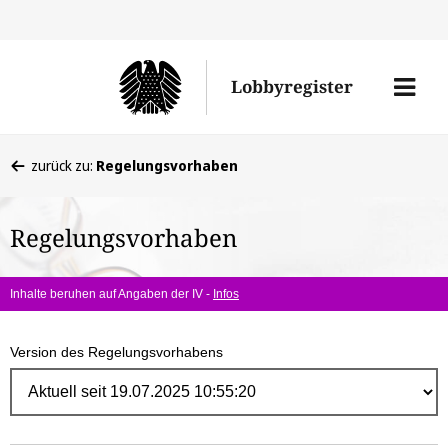
Direk
zum
Men
Lobbyregister
Inhal
öffne
Sie
zurück zu:
Regelungsvorhaben
befinden
sich
Regelungsvorhaben
hier:
Inhalte beruhen auf Angaben der IV -
Infos
Version des Regelungsvorhabens