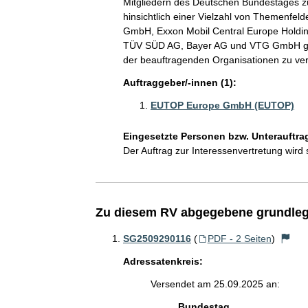
Mitgliedern des Deutschen Bundestages z
hinsichtlich einer Vielzahl von Themenfel
GmbH, Exxon Mobil Central Europe Holdin
TÜV SÜD AG, Bayer AG und VTG GmbH gefüh
der beauftragenden Organisationen zu ver
Auftraggeber/-innen (1):
EUTOP Europe GmbH (EUTOP)
Eingesetzte Personen bzw. Unterauftra
Der Auftrag zur Interessenvertretung wird 
Zu diesem RV abgegebene grundleg
SG2509290116
(
PDF - 2 Seiten
)
Adressatenkreis:
Versendet am 25.09.2025 an:
Bundestag