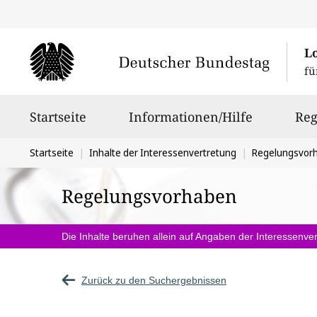
L
fü
Hauptnavigation
Startseite
Informationen/Hilfe
Reg
Sie
Startseite
Inhalte der Interessenvertretung
Regelungsvor
befinden
Regelungsvorhaben
sich
hier:
Die Inhalte beruhen allein auf Angaben der Interessenver
Zurück zu den Suchergebnissen