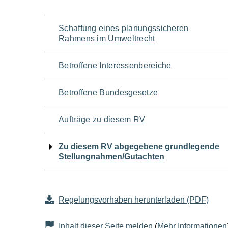
Navigation
Schaffung eines planungssicheren
Rahmens im Umweltrecht
für
Betroffene Interessenbereiche
den
Betroffene Bundesgesetze
Seiteninhalt
Aufträge zu diesem RV
Zu diesem RV abgegebene grundlegende
Stellungnahmen/Gutachten
Regelungsvorhaben herunterladen (PDF)
Inhalt dieser Seite melden
(
Mehr Informationen