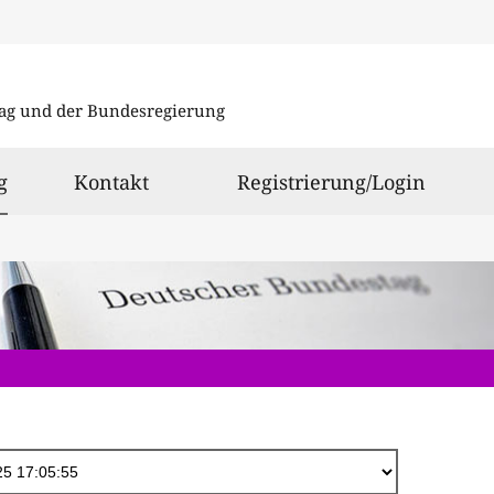
Direkt
zum
ag und der Bundesregierung
Inhalt
ausgewählt
g
Kontakt
Registrierung/Login