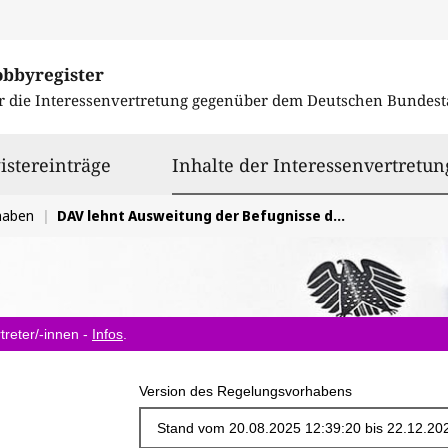
obbyregister
r die Interessenvertretung gegenüber dem
Deutschen Bundest
istereinträge
Inhalte der Interessenvertretun
haben
DAV lehnt Ausweitung der Befugnisse der Finanzkontrolle Schwarzarbeit sowie Strafverschärfungen ab.
treter/-innen -
Infos
.
Version des Regelungsvorhabens