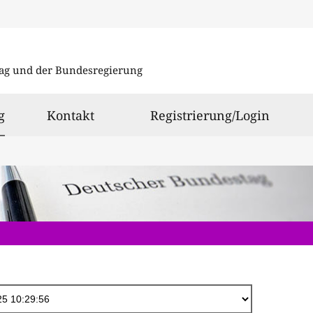
Direkt
zum
ag und der Bundesregierung
Inhalt
ausgewählt
g
Kontakt
Registrierung/Login