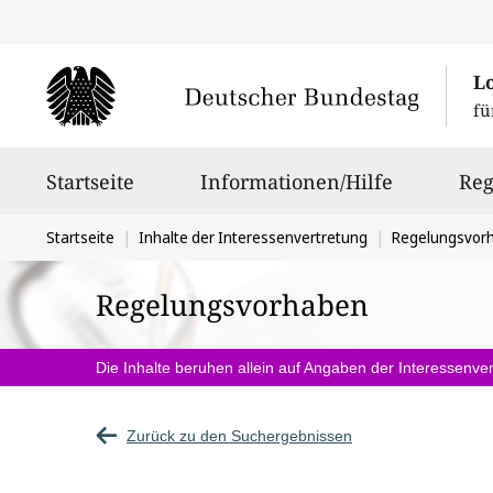
L
fü
Hauptnavigation
Startseite
Informationen/Hilfe
Reg
Sie
Startseite
Inhalte der Interessenvertretung
Regelungsvor
befinden
Regelungsvorhaben
sich
hier:
Die Inhalte beruhen allein auf Angaben der Interessenver
Zurück zu den Suchergebnissen