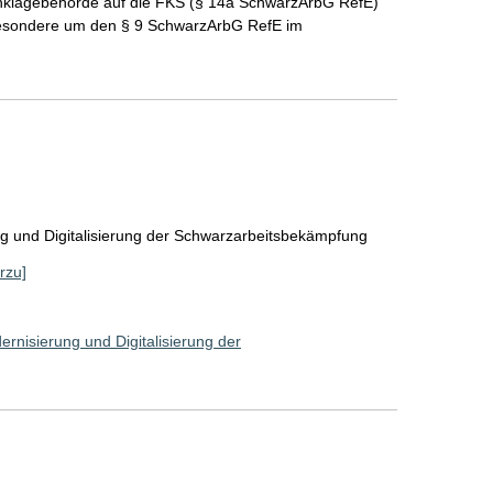
nklagebehörde auf die FKS (§ 14a SchwarzArbG RefE)
sbesondere um den § 9 SchwarzArbG RefE im
g und Digitalisierung der Schwarzarbeitsbekämpfung
rzu]
rnisierung und Digitalisierung der