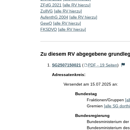
ZFdG 2021
[alle RV hierzu]
ZollVG
[alle RV hierzu]
AufenthG 2004
[alle RV hierzu]
GewO
[alle RV hierzu]
FKSDVO
[alle RV hierzu]
Zu diesem RV abgegebene grundleg
SG2507150021
(
PDF - 19 Seiten
)
Adressatenkreis:
Versendet am 15.07.2025 an:
Bundestag
Fraktionen/Gruppen
[a
Gremien
[alle SG dorthi
Bundesregierung
Bundesministerium de
Bundesministerium des