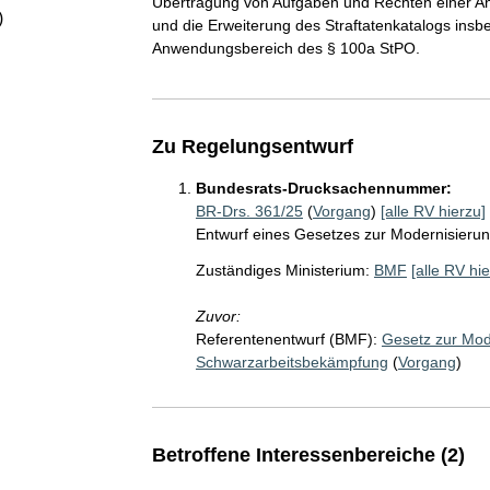
Übertragung von Aufgaben und Rechten einer A
)
und die Erweiterung des Straftatenkatalogs in
Anwendungsbereich des § 100a StPO.
Zu Regelungsentwurf
Bundesrats-Drucksachennummer:
BR-Drs. 361/25
(
Vorgang
)
[alle RV hierzu]
Entwurf eines Gesetzes zur Modernisierun
Zuständiges Ministerium:
BMF
[alle RV hie
Zuvor:
Referentenentwurf (BMF):
Gesetz zur Mode
Schwarzarbeitsbekämpfung
(
Vorgang
)
Betroffene Interessenbereiche (2)