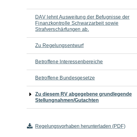
Navigation
DAV lehnt Ausweitung der Befugnisse der
Finanzkontrolle Schwarzarbeit sowie
für
Strafverschärfungen ab.
den
Zu Regelungsentwurf
Seiteninhalt
Betroffene Interessenbereiche
Betroffene Bundesgesetze
Zu diesem RV abgegebene grundlegende
Stellungnahmen/Gutachten
Regelungsvorhaben herunterladen (PDF)