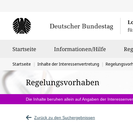
L
fü
Hauptnavigation
Startseite
Informationen/Hilfe
Reg
Sie
Startseite
Inhalte der Interessenvertretung
Regelungsvor
befinden
Regelungsvorhaben
sich
hier:
Die Inhalte beruhen allein auf Angaben der Interessenver
Zurück zu den Suchergebnissen