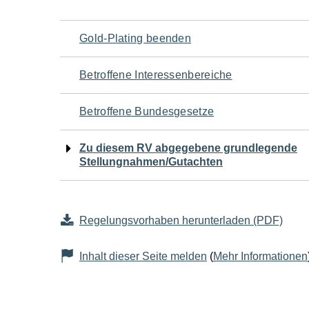
Navigation
Gold-Plating beenden
für
Betroffene Interessenbereiche
den
Betroffene Bundesgesetze
Seiteninhalt
Zu diesem RV abgegebene grundlegende
Stellungnahmen/Gutachten
Regelungsvorhaben herunterladen (PDF)
Inhalt dieser Seite melden
(
Mehr Informationen