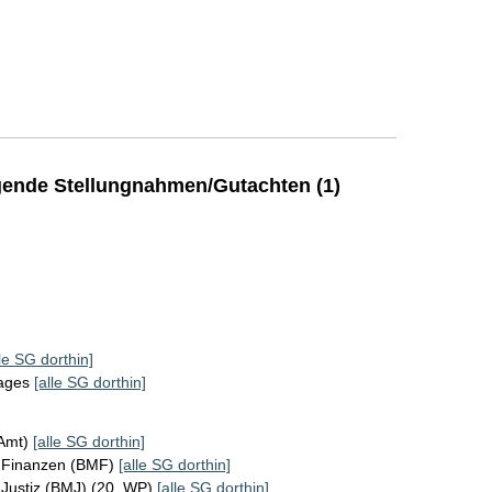
ende Stellungnahmen/Gutachten (1)
lle SG dorthin]
tages
[alle SG dorthin]
KAmt)
[alle SG dorthin]
r Finanzen (BMF)
[alle SG dorthin]
 Justiz (BMJ) (20. WP)
[alle SG dorthin]