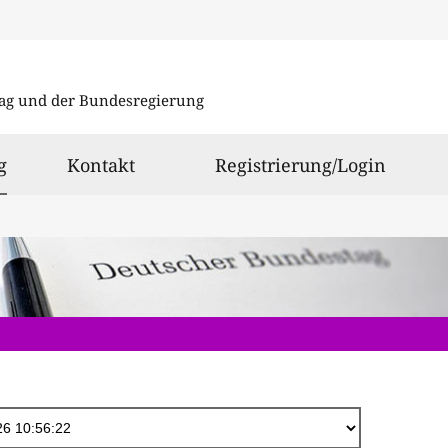
Direkt
zum
ag und der Bundesregierung
Inhalt
ausgewählt
g
Kontakt
Registrierung/Login