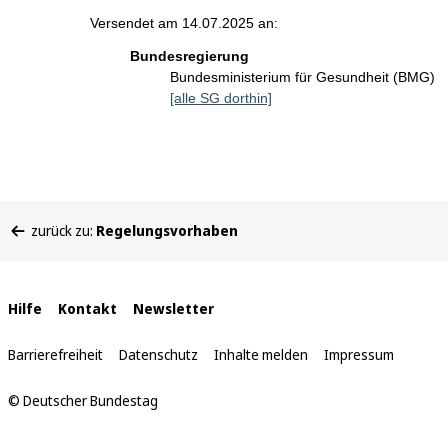
Versendet am 14.07.2025 an:
Bundesregierung
Bundesministerium für Gesundheit (BMG)
[alle SG dorthin]
Sie
zurück zu:
Regelungsvorhaben
befinden
sich
hier:
Interne
Hilfe
Kontakt
Newsletter
Links
Barrierefreiheit
Datenschutz
Inhalte melden
Impressum
© Deutscher Bundestag