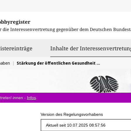
obbyregister
r die Interessenvertretung gegenüber dem
Deutschen Bundest
istereinträge
Inhalte der Interessenvertretun
haben
Stärkung der öffentlichen Gesundheit durch evidenzbasierte Prävention und Aufklärung im Rahmen des Gesetzes zur Errichtung des BIPAM.
treter/-innen -
Infos
.
Version des Regelungsvorhabens