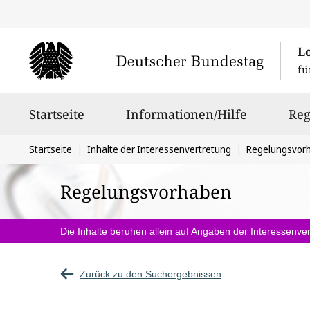
L
fü
Hauptnavigation
Startseite
Informationen/Hilfe
Reg
Sie
Startseite
Inhalte der Interessenvertretung
Regelungsvor
befinden
Regelungsvorhaben
sich
hier:
Die Inhalte beruhen allein auf Angaben der Interessenver
Zurück zu den Suchergebnissen