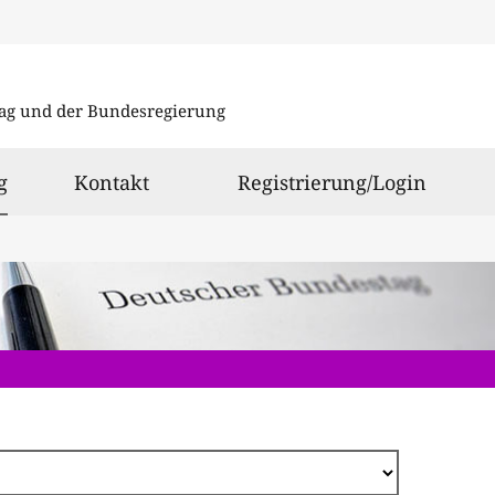
Direkt
zum
ag und der Bundesregierung
Inhalt
ausgewählt
g
Kontakt
Registrierung/Login