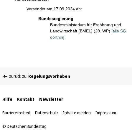
Versendet am 17.09.2024 an:
Bundesregierung
Bundesministerium für Ernährung und
Landwirtschaft (BMEL) (20. WP)
[alle SG
dorthin]
Sie
zurück zu:
Regelungsvorhaben
befinden
sich
hier:
Interne
Hilfe
Kontakt
Newsletter
Links
Barrierefreiheit
Datenschutz
Inhalte melden
Impressum
© Deutscher Bundestag