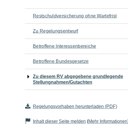
Navigation
Restschuldversicherung ohne Wartefrist
für
Zu Regelungsentwurf
den
Betroffene Interessenbereiche
Seiteninhalt
Betroffene Bundesgesetze
Zu diesem RV abgegebene grundlegende
Stellungnahmen/Gutachten
Regelungsvorhaben herunterladen (PDF)
Inhalt dieser Seite melden
(
Mehr Informationen