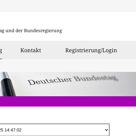
Direkt
zum
ag und der Bundesregierung
Inhalt
ausgewählt
g
Kontakt
Registrierung/Login