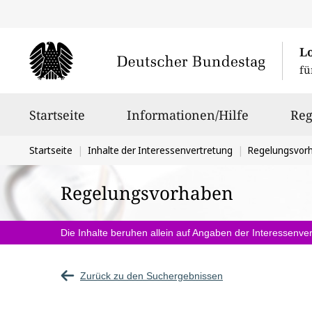
L
fü
Hauptnavigation
Startseite
Informationen/Hilfe
Reg
Sie
Startseite
Inhalte der Interessenvertretung
Regelungsvor
befinden
Regelungsvorhaben
sich
hier:
Die Inhalte beruhen allein auf Angaben der Interessenver
Zurück zu den Suchergebnissen