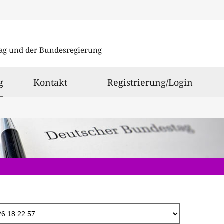
Direkt
zum
ag und der Bundesregierung
Inhalt
ausgewählt
g
Kontakt
Registrierung/Login