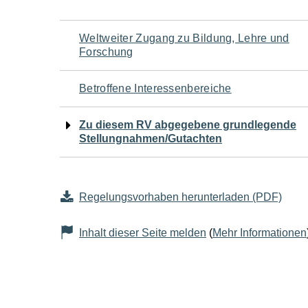
Navigation
Weltweiter Zugang zu Bildung, Lehre und
Forschung
für
Betroffene Interessenbereiche
den
Zu diesem RV abgegebene grundlegende
Seiteninhalt
Stellungnahmen/Gutachten
Regelungsvorhaben herunterladen (PDF)
Inhalt dieser Seite melden
(
Mehr Informationen