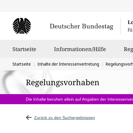
L
fü
Hauptnavigation
Startseite
Informationen/Hilfe
Reg
Sie
Startseite
Inhalte der Interessenvertretung
Regelungsvor
befinden
Regelungsvorhaben
sich
hier:
Die Inhalte beruhen allein auf Angaben der Interessenver
Zurück zu den Suchergebnissen