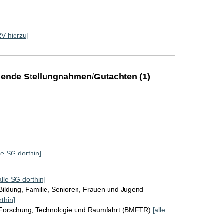
RV hierzu]
ende Stellungnahmen/Gutachten (1)
lle SG dorthin]
alle SG dorthin]
Bildung, Familie, Senioren, Frauen und Jugend
rthin]
 Forschung, Technologie und Raumfahrt (BMFTR)
[alle