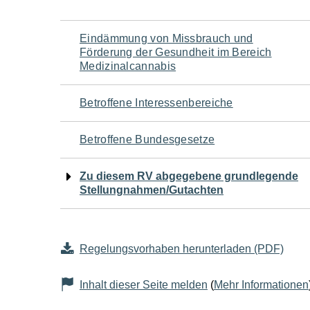
Navigation
Eindämmung von Missbrauch und
Förderung der Gesundheit im Bereich
für
Medizinalcannabis
den
Betroffene Interessenbereiche
Seiteninhalt
Betroffene Bundesgesetze
Zu diesem RV abgegebene grundlegende
Stellungnahmen/Gutachten
Regelungsvorhaben herunterladen (PDF)
Inhalt dieser Seite melden
(
Mehr Informationen