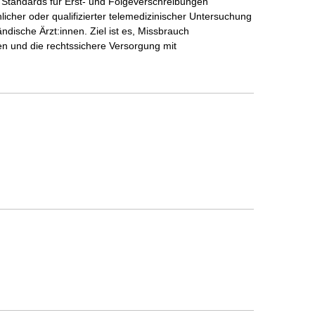
 Standards für Erst- und Folgeverschreibungen
nlicher oder qualifizierter telemedizinischer Untersuchung
dische Ärzt:innen. Ziel ist es, Missbrauch
n und die rechtssichere Versorgung mit