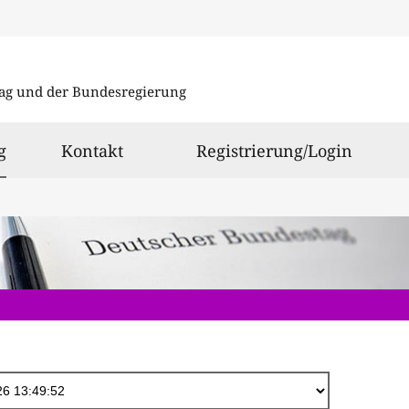
Direkt
zum
ag und der Bundesregierung
Inhalt
ausgewählt
g
Kontakt
Registrierung/Login