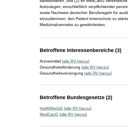
sanktionieren, und (2) im MedCanG verbindliche
festzulegen, einschließlich verpflichtender persö
sowie Nachweis deutscher Berufsregeln für auslän
einzudämmen, den Patient:innenschutz zu stärke
Medizinalcannabis zu gewährleisten.
Betroffene Interessenbereiche (3)
Arzneimittel
[alle RV hierzu]
Gesundheitsförderung
[alle RV hierzu]
Gesundheitsversorgung
[alle RV hierzu]
Betroffene Bundesgesetze (2)
HeilMWerbG
[alle RV hierzu]
MedCanG
[alle RV hierzu]