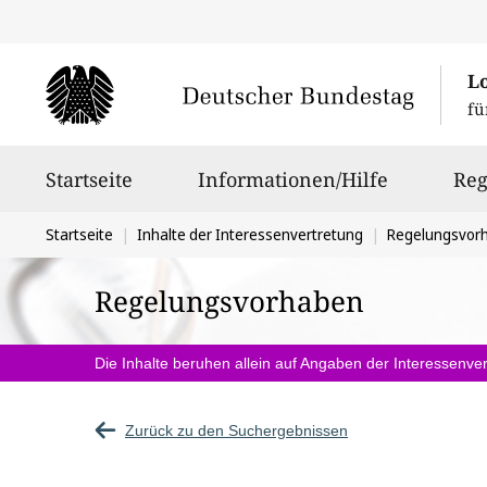
L
fü
Hauptnavigation
Startseite
Informationen/Hilfe
Reg
Sie
Startseite
Inhalte der Interessenvertretung
Regelungsvor
befinden
Regelungsvorhaben
sich
hier:
Die Inhalte beruhen allein auf Angaben der Interessenver
Zurück zu den Suchergebnissen