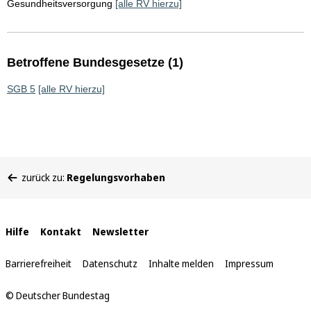
Gesundheitsversorgung
[alle RV hierzu]
Betroffene Bundesgesetze (1)
SGB 5
[alle RV hierzu]
Sie
zurück zu:
Regelungsvorhaben
befinden
sich
hier:
Interne
Hilfe
Kontakt
Newsletter
Links
Barrierefreiheit
Datenschutz
Inhalte melden
Impressum
© Deutscher Bundestag