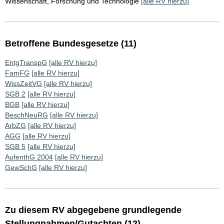
Wissenschaft, Forschung und Technologie
[alle RV hierzu]
Betroffene Bundesgesetze (11)
EntgTranspG
[alle RV hierzu]
FamFG
[alle RV hierzu]
WissZeitVG
[alle RV hierzu]
SGB 2
[alle RV hierzu]
BGB
[alle RV hierzu]
BeschNeuRG
[alle RV hierzu]
ArbZG
[alle RV hierzu]
AGG
[alle RV hierzu]
SGB 5
[alle RV hierzu]
AufenthG 2004
[alle RV hierzu]
GewSchG
[alle RV hierzu]
Zu diesem RV abgegebene grundlegende
Stellungnahmen/Gutachten (12)