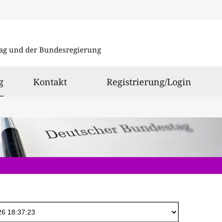
Direkt
zum
ag und der Bundesregierung
Inhalt
ausgewählt
g
Kontakt
Registrierung/Login