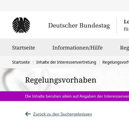
L
fü
Hauptnavigation
Startseite
Informationen/Hilfe
Reg
Sie
Startseite
Inhalte der Interessenvertretung
Regelungsvor
befinden
Regelungsvorhaben
sich
hier:
Die Inhalte beruhen allein auf Angaben der Interessenver
Zurück zu den Suchergebnissen