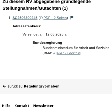
Zu diesem RV abgegebene grundlegende
Stellungnahmen/Gutachten (1)
SG2506300245
(
PDF - 2 Seiten
)
Adressatenkreis:
Versendet am 12.03.2025 an:
Bundesregierung
Bundesministerium für Arbeit und Soziales
(BMAS)
[alle SG dorthin]
Sie
zurück zu:
Regelungsvorhaben
befinden
sich
hier:
Interne
Hilfe
Kontakt
Newsletter