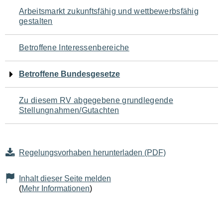
Navigation
Arbeitsmarkt zukunftsfähig und wettbewerbsfähig
gestalten
für
den
Betroffene Interessenbereiche
Seiteninhalt
Betroffene Bundesgesetze
Zu diesem RV abgegebene grundlegende
Stellungnahmen/Gutachten
Regelungsvorhaben herunterladen (PDF)
Inhalt dieser Seite melden
(
Mehr Informationen
)