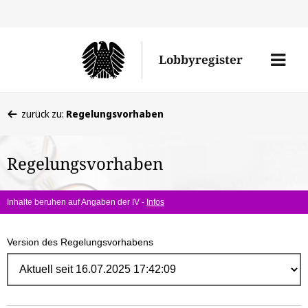
Direk
zum
Men
Lobbyregister
Inhal
öffne
Sie
zurück zu:
Regelungsvorhaben
befinden
sich
Regelungsvorhaben
hier:
Inhalte beruhen auf Angaben der IV -
Infos
Version des Regelungsvorhabens