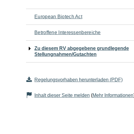
Navigation
European Biotech Act
für
Betroffene Interessenbereiche
den
Zu diesem RV abgegebene grundlegende
Stellungnahmen/Gutachten
Seiteninhalt
Regelungsvorhaben herunterladen (PDF)
Inhalt dieser Seite melden
(
Mehr Informationen