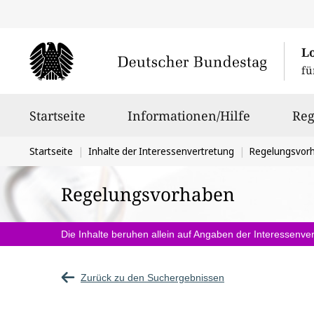
L
fü
Hauptnavigation
Startseite
Informationen/Hilfe
Reg
Sie
Startseite
Inhalte der Interessenvertretung
Regelungsvor
befinden
Regelungsvorhaben
sich
hier:
Die Inhalte beruhen allein auf Angaben der Interessenver
Zurück zu den Suchergebnissen