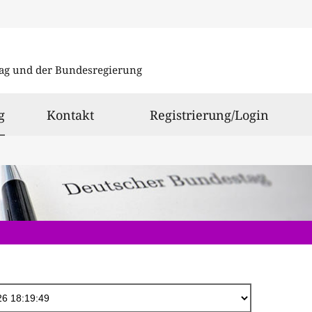
Direkt
zum
ag und der Bundesregierung
Inhalt
ausgewählt
g
Kontakt
Registrierung/Login