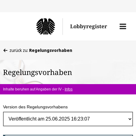
Direk
zum
Men
Lobbyregister
Inhal
öffne
Sie
zurück zu:
Regelungsvorhaben
befinden
sich
Regelungsvorhaben
hier:
Inhalte beruhen auf Angaben der IV -
Infos
Version des Regelungsvorhabens