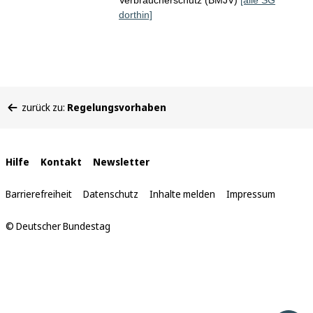
Verbraucherschutz (BMJV)
[alle SG
dorthin]
Sie
zurück zu:
Regelungsvorhaben
befinden
sich
hier:
Interne
Hilfe
Kontakt
Newsletter
Links
Barrierefreiheit
Datenschutz
Inhalte melden
Impressum
© Deutscher Bundestag