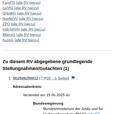
FamFG
[alle RV hierzu]
LwVfG
[alle RV hierzu]
GNotKG
[alle RV hierzu]
NotAktVV
[alle RV hierzu]
ZPO
[alle RV hierzu]
IntErbRVG
[alle RV hierzu]
BBergG
[alle RV hierzu]
KonsG
[alle RV hierzu]
Zu diesem RV abgegebene grundlegende
Stellungnahmen/Gutachten (1)
SG2506250012
(
PDF - 6 Seiten
)
Adressatenkreis:
Versendet am 19.06.2025 an:
Bundesregierung
Bundesministerium der Justiz und für