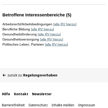
Betroffene Interessenbereiche (5)
Arbeitsrecht/Arbeitsbedingungen
[alle RV hierzu]
Berufliche Bildung
[alle RV hierzu]
Gesundheitsförderung
[alle RV hierzu]
Gesundheitsversorgung
[alle RV hierzu]
Politisches Leben, Parteien
[alle RV hierzu]
Sie
zurück zu:
Regelungsvorhaben
befinden
sich
hier:
Interne
Hilfe
Kontakt
Newsletter
Links
Barrierefreiheit
Datenschutz
Inhalte melden
Impressum