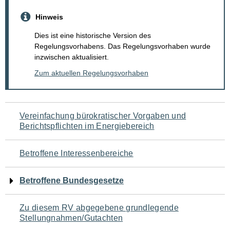
Hinweis
Dies ist eine historische Version des
Regelungsvorhabens. Das Regelungsvorhaben wurde
inzwischen aktualisiert.
Zum aktuellen Regelungsvorhaben
Navigation
Vereinfachung bürokratischer Vorgaben und
Berichtspflichten im Energiebereich
für
den
Betroffene Interessenbereiche
Seiteninhalt
Betroffene Bundesgesetze
Zu diesem RV abgegebene grundlegende
Stellungnahmen/Gutachten