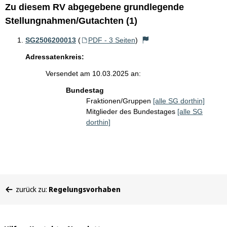
Zu diesem RV abgegebene grundlegende
Stellungnahmen/Gutachten (1)
SG2506200013
(
PDF - 3 Seiten
)
Adressatenkreis:
Versendet am 10.03.2025 an:
Bundestag
Fraktionen/Gruppen
[alle SG dorthin]
Mitglieder des Bundestages
[alle SG
dorthin]
Sie
zurück zu:
Regelungsvorhaben
befinden
sich
hier: