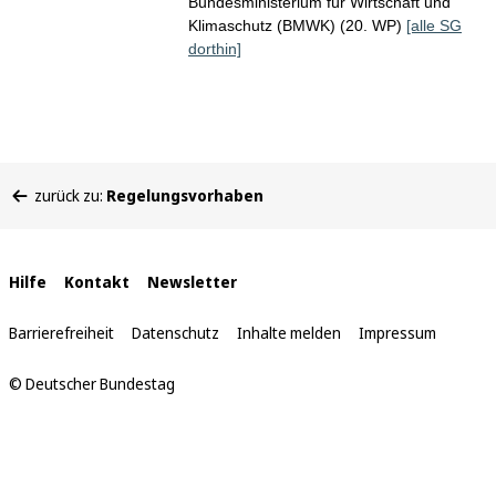
Bundesministerium für Wirtschaft und
Klimaschutz (BMWK) (20. WP)
[alle SG
dorthin]
Sie
zurück zu:
Regelungsvorhaben
befinden
sich
hier:
Interne
Hilfe
Kontakt
Newsletter
Links
Barrierefreiheit
Datenschutz
Inhalte melden
Impressum
© Deutscher Bundestag