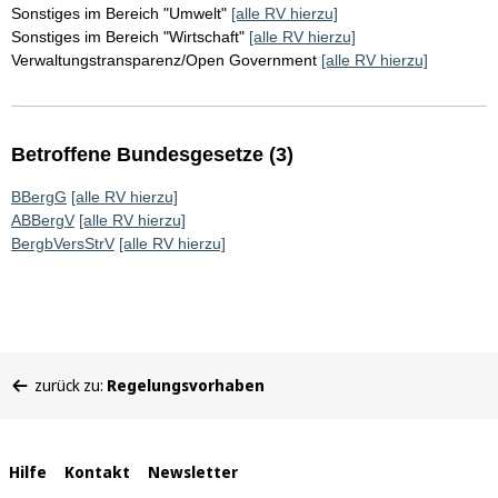
Sonstiges im Bereich "Umwelt"
[alle RV hierzu]
Sonstiges im Bereich "Wirtschaft"
[alle RV hierzu]
Verwaltungstransparenz/Open Government
[alle RV hierzu]
Betroffene Bundesgesetze (3)
BBergG
[alle RV hierzu]
ABBergV
[alle RV hierzu]
BergbVersStrV
[alle RV hierzu]
Sie
zurück zu:
Regelungsvorhaben
befinden
sich
hier:
Interne
Hilfe
Kontakt
Newsletter