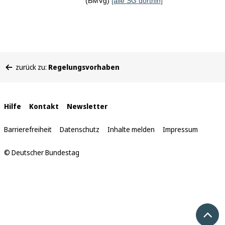
(BMVg)
[alle SG dorthin]
Sie
zurück zu:
Regelungsvorhaben
befinden
sich
hier:
Interne
Hilfe
Kontakt
Newsletter
Links
Barrierefreiheit
Datenschutz
Inhalte melden
Impressum
© Deutscher Bundestag
Nach