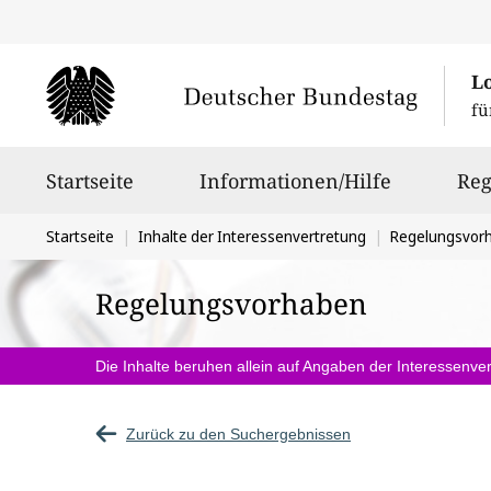
L
fü
Hauptnavigation
Startseite
Informationen/Hilfe
Reg
Sie
Startseite
Inhalte der Interessenvertretung
Regelungsvor
befinden
Regelungsvorhaben
sich
hier:
Die Inhalte beruhen allein auf Angaben der Interessenver
Zurück zu den Suchergebnissen