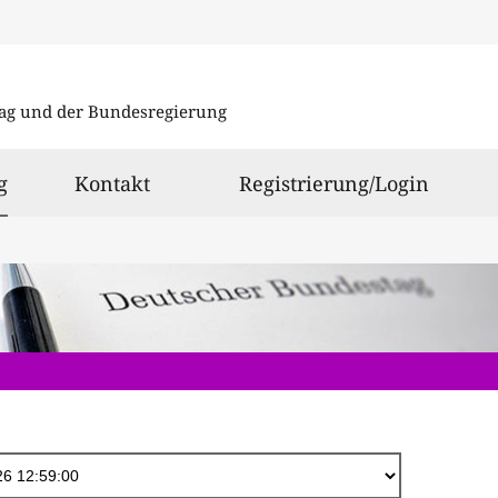
Direkt
zum
ag und der Bundesregierung
Inhalt
ausgewählt
g
Kontakt
Registrierung/Login