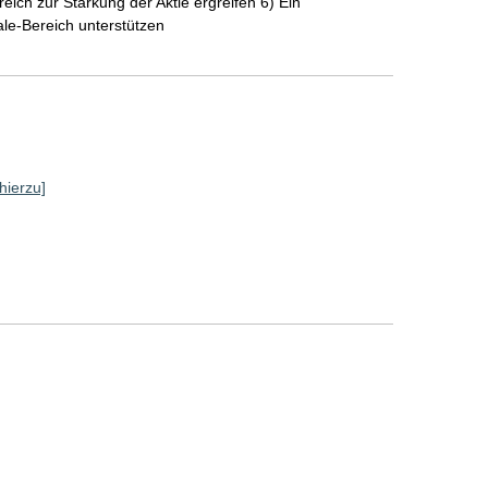
ch zur Stärkung der Aktie ergreifen 6) Ein
le-Bereich unterstützen
hierzu]