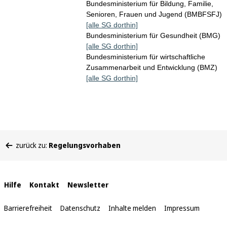
Bundesministerium für Bildung, Familie,
Senioren, Frauen und Jugend (BMBFSFJ)
[alle SG dorthin]
Bundesministerium für Gesundheit (BMG)
[alle SG dorthin]
Bundesministerium für wirtschaftliche
Zusammenarbeit und Entwicklung (BMZ)
[alle SG dorthin]
Sie
zurück zu:
Regelungsvorhaben
befinden
sich
hier:
Interne
Hilfe
Kontakt
Newsletter
Links
Barrierefreiheit
Datenschutz
Inhalte melden
Impressum