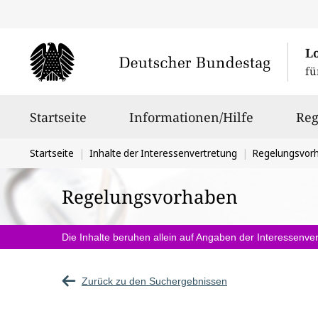
L
fü
Hauptnavigation
Startseite
Informationen/Hilfe
Reg
Sie
Startseite
Inhalte der Interessenvertretung
Regelungsvor
befinden
Regelungsvorhaben
sich
hier:
Die Inhalte beruhen allein auf Angaben der Interessenver
Zurück zu den Suchergebnissen