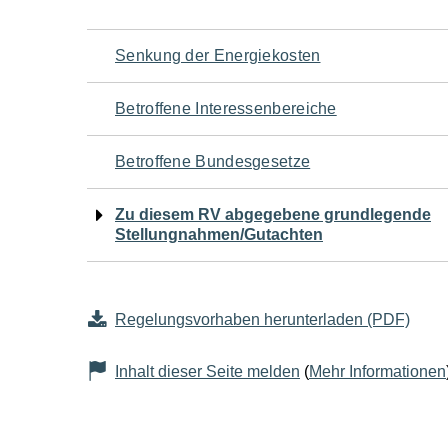
Navigation
Senkung der Energiekosten
für
Betroffene Interessenbereiche
den
Betroffene Bundesgesetze
Seiteninhalt
Zu diesem RV abgegebene grundlegende
Stellungnahmen/Gutachten
Regelungsvorhaben herunterladen (PDF)
Inhalt dieser Seite melden
(
Mehr Informationen