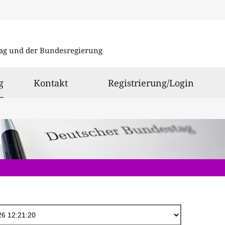
Direkt
zum
ag und der Bundesregierung
Inhalt
ausgewählt
g
Kontakt
Registrierung/Login