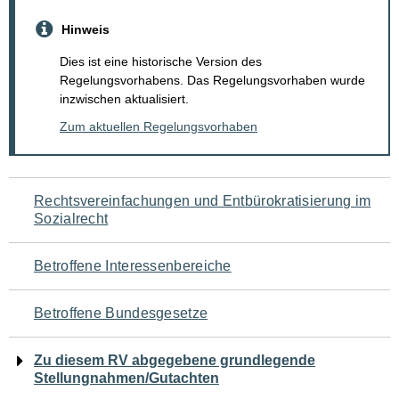
Hinweis
Dies ist eine historische Version des
Regelungsvorhabens. Das Regelungsvorhaben wurde
inzwischen aktualisiert.
Zum aktuellen Regelungsvorhaben
Navigation
Rechtsvereinfachungen und Entbürokratisierung im
Sozialrecht
für
den
Betroffene Interessenbereiche
Seiteninhalt
Betroffene Bundesgesetze
Zu diesem RV abgegebene grundlegende
Stellungnahmen/Gutachten