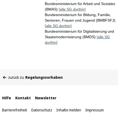
Bundesministerium für Arbeit und Soziales
(BMAS)
[alle SG dorthin]
Bundesministerium für Bildung, Familie,
Senioren, Frauen und Jugend (BMBFSFJ)
[alle SG dorthin]
Bundesministerium für Digitalisierung und
Staatsmodernisierung (BMDS)
[alle SG
dorthin]
Sie
zurück zu:
Regelungsvorhaben
befinden
sich
hier:
Interne
Hilfe
Kontakt
Newsletter
Links
Barrierefreiheit
Datenschutz
Inhalte melden
Impressum