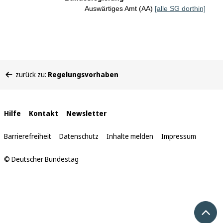
Auswärtiges Amt (AA)
[alle SG dorthin]
Sie
zurück zu:
Regelungsvorhaben
befinden
sich
hier:
Interne
Hilfe
Kontakt
Newsletter
Links
Barrierefreiheit
Datenschutz
Inhalte melden
Impressum
© Deutscher Bundestag
Nach