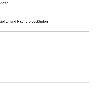
tänden
u]
elfalt und Fischereibeständen