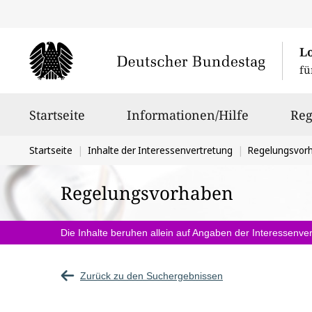
L
fü
Hauptnavigation
Startseite
Informationen/Hilfe
Reg
Sie
Startseite
Inhalte der Interessenvertretung
Regelungsvor
befinden
Regelungsvorhaben
sich
hier:
Die Inhalte beruhen allein auf Angaben der Interessenver
Zurück zu den Suchergebnissen