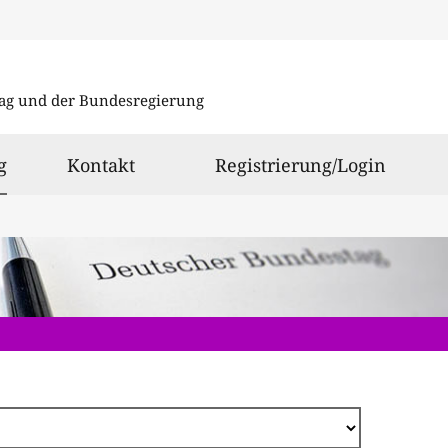
Direkt
zum
ag und der Bundesregierung
Inhalt
ausgewählt
g
Kontakt
Registrierung/Login