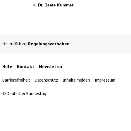
Dr. Beate Kummer
Sie
zurück zu:
Regelungsvorhaben
befinden
sich
hier:
Interne
Hilfe
Kontakt
Newsletter
Links
Barrierefreiheit
Datenschutz
Inhalte melden
Impressum
© Deutscher Bundestag