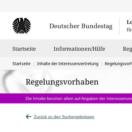
L
fü
Hauptnavigation
Startseite
Informationen/Hilfe
Reg
Sie
Startseite
Inhalte der Interessenvertretung
Regelungsvor
befinden
Regelungsvorhaben
sich
hier:
Die Inhalte beruhen allein auf Angaben der Interessenver
Zurück zu den Suchergebnissen