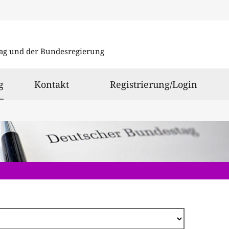
Direkt
zum
ag und der Bundesregierung
Inhalt
ausgewählt
g
Kontakt
Registrierung/Login