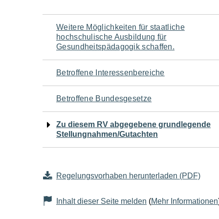
Navigation
Weitere Möglichkeiten für staatliche
hochschulische Ausbildung für
für
Gesundheitspädagogik schaffen.
den
Betroffene Interessenbereiche
Seiteninhalt
Betroffene Bundesgesetze
Zu diesem RV abgegebene grundlegende
Stellungnahmen/Gutachten
Regelungsvorhaben herunterladen (PDF)
Inhalt dieser Seite melden
(
Mehr Informationen