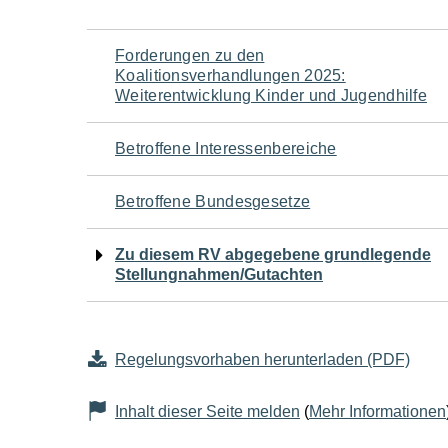
Navigation
Forderungen zu den
Koalitionsverhandlungen 2025:
für
Weiterentwicklung Kinder und Jugendhilfe
den
Betroffene Interessenbereiche
Seiteninhalt
Betroffene Bundesgesetze
Zu diesem RV abgegebene grundlegende
Stellungnahmen/Gutachten
Regelungsvorhaben herunterladen (PDF)
Inhalt dieser Seite melden
(
Mehr Informationen