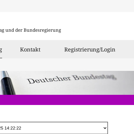
Direkt
zum
ag und der Bundesregierung
Inhalt
ausgewählt
g
Kontakt
Registrierung/Login