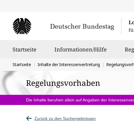
L
fü
Hauptnavigation
Startseite
Informationen/Hilfe
Reg
Sie
Startseite
Inhalte der Interessenvertretung
Regelungsvor
befinden
Regelungsvorhaben
sich
hier:
Die Inhalte beruhen allein auf Angaben der Interessenver
Zurück zu den Suchergebnissen