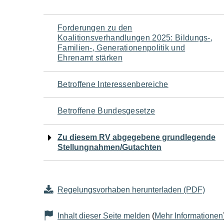
Navigation
Forderungen zu den
Koalitionsverhandlungen 2025: Bildungs-,
für
Familien-, Generationenpolitik und
Ehrenamt stärken
den
Betroffene Interessenbereiche
Seiteninhalt
Betroffene Bundesgesetze
Zu diesem RV abgegebene grundlegende
Stellungnahmen/Gutachten
Regelungsvorhaben herunterladen (PDF)
Inhalt dieser Seite melden
(
Mehr Informationen