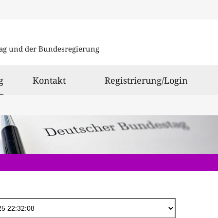
Direkt
zum
ag und der Bundesregierung
Inhalt
ausgewählt
g
Kontakt
Registrierung/Login