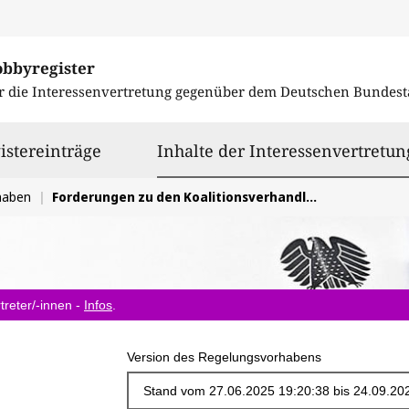
obbyregister
r die Interessenvertretung gegenüber dem
Deutschen Bundest
istereinträge
Inhalte der Interessenvertretun
haben
Forderungen zu den Koalitionsverhandlungen 2025: Bildungs-, Familien-, Generationenpolitik und Ehrenamt stärken
treter/-innen -
Infos
.
Version des Regelungsvorhabens