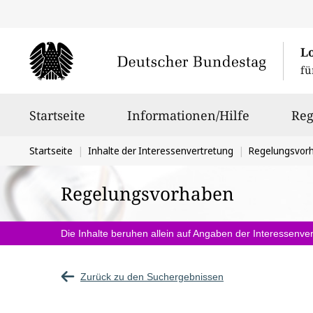
L
fü
Hauptnavigation
Startseite
Informationen/Hilfe
Reg
Sie
Startseite
Inhalte der Interessenvertretung
Regelungsvor
befinden
Regelungsvorhaben
sich
hier:
Die Inhalte beruhen allein auf Angaben der Interessenver
Zurück zu den Suchergebnissen