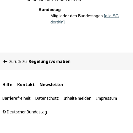
Bundestag
Mitglieder des Bundestages
[alle SG
dorthin]
Sie
zurück zu:
Regelungsvorhaben
befinden
sich
hier:
Interne
Hilfe
Kontakt
Newsletter
Links
Barrierefreiheit
Datenschutz
Inhalte melden
Impressum
© Deutscher Bundestag