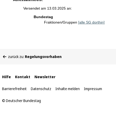
Versendet am 13.03.2025 an:
Bundestag
Fraktionen/Gruppen
[alle SG dorthin]
Sie
zurück zu:
Regelungsvorhaben
befinden
sich
hier:
Interne
Hilfe
Kontakt
Newsletter
Links
Barrierefreiheit
Datenschutz
Inhalte melden
Impressum
© Deutscher Bundestag