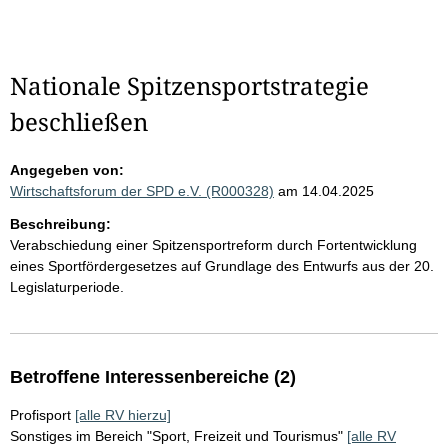
Nationale Spitzensportstrategie
beschließen
Angegeben von:
Wirtschaftsforum der SPD e.V. (R000328)
am 14.04.2025
Beschreibung:
Verabschiedung einer Spitzensportreform durch Fortentwicklung
eines Sportfördergesetzes auf Grundlage des Entwurfs aus der 20.
Legislaturperiode.
Betroffene Interessenbereiche (2)
Profisport
[alle RV hierzu]
Sonstiges im Bereich "Sport, Freizeit und Tourismus"
[alle RV