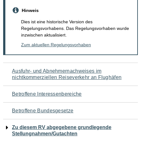
Hinweis
Dies ist eine historische Version des
Regelungsvorhabens. Das Regelungsvorhaben wurde
inzwischen aktualisiert.
Zum aktuellen Regelungsvorhaben
Navigation
Ausfuhr- und Abnehmernachweises im
nichtkommerziellen Reiseverkehr an Flughäfen
für
den
Betroffene Interessenbereiche
Seiteninhalt
Betroffene Bundesgesetze
Zu diesem RV abgegebene grundlegende
Stellungnahmen/Gutachten