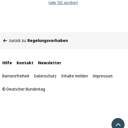
[alle SG dorthin]
Sie
zurück zu:
Regelungsvorhaben
befinden
sich
hier:
Interne
Hilfe
Kontakt
Newsletter
Links
Barrierefreiheit
Datenschutz
Inhalte melden
Impressum
© Deutscher Bundestag
Nach